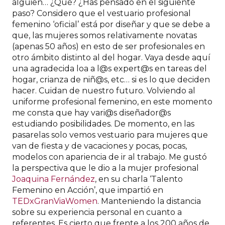
alguien… ¿Qué? ¿Has pensado en el siguiente
paso? Considero que el vestuario profesional
femenino ‘oficial’ está por diseñar y que se debe a
que, las mujeres somos relativamente novatas
(apenas 50 años) en esto de ser profesionales en
otro ámbito distinto al del hogar. Vaya desde aquí
una agradecida loa a l@s expert@s en tareas del
hogar, crianza de niñ@s, etc… si es lo que deciden
hacer. Cuidan de nuestro futuro. Volviendo al
uniforme profesional femenino, en este momento
me consta que hay vari@s diseñador@s
estudiando posibilidades. De momento, en las
pasarelas solo vemos vestuario para mujeres que
van de fiesta y de vacaciones y pocas, pocas,
modelos con apariencia de ir al trabajo. Me gustó
la perspectiva que le dio a la mujer profesional
Joaquina Fernández
, en su charla ‘Talento
Femenino en Acción’, que impartió en
TEDxGranViaWomen
. Manteniendo la distancia
sobre su experiencia personal en cuanto a
referentes. Es cierto que frente a los 200 años de